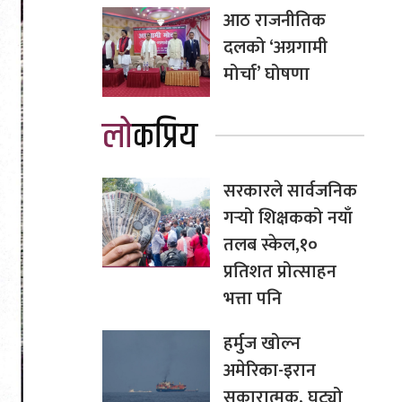
आठ राजनीतिक
दलको ‘अग्रगामी
मोर्चा’ घोषणा
लोकप्रिय
सरकारले सार्वजनिक
गर्‍यो शिक्षकको नयाँ
तलब स्केल,१०
प्रतिशत प्रोत्साहन
भत्ता पनि
हर्मुज खोल्न
अमेरिका-इरान
सकारात्मक, घट्यो