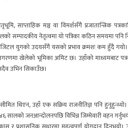
ातृभूमि, साप्ताहिक मञ्च वा विमर्शसँगै प्रजातान्त्रिक पत्रक
 दाहालको सम्पादकीय नेतृत्वमा यो पत्रिका कठिन समयमा पनि
िटल युगको उदयसँगै यसको प्रभाव क्रमशः कम हुँदै गयो।
 जागरणमा खेलेको भूमिका अमिट छ। उहाँको माध्यमबाट पत्
सदैव उभिन सिकाउँछ।
ित थिएन, उहाँ एक सक्रिय राजनीतिज्ञ पनि हुनुहुन्थ्यो।
 २०४६ सालको जनआन्दोलनपछि विभिन्न जिम्मेवारी वहन गर्नुभय
विकास र प्रशासनिक सुधारमा महत्वपूर्ण योगदान दिनुभयो। 