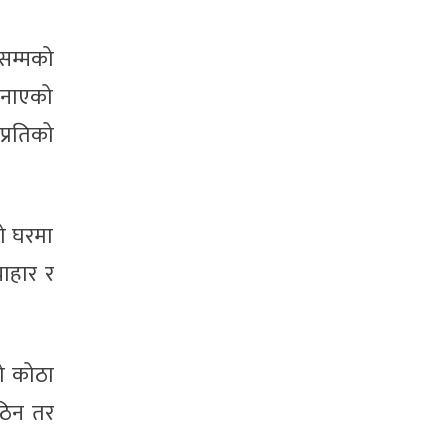
सम्मको
 बनाएको
प्रतिको
ो घरमा
याहार र
ो कोठा
ठिन तर