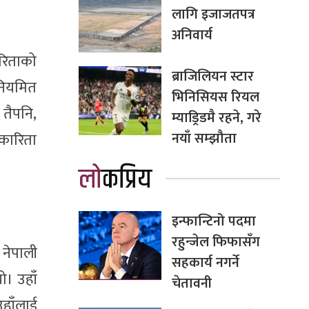
लागि इजाजतपत्र
अनिवार्य
ारिताको
ब्राजिलियन स्टार
 नियमित
भिनिसियस रियल
 तैपनि,
म्याड्रिडमै रहने, गरे
नयाँ सम्झौता
रकारिता
लोकप्रिय
इन्फान्टिनो पदमा
रहुन्जेल फिफासँग
 नेपाली
सहकार्य नगर्ने
ो। उहाँ
चेतावनी
उहाँलाई