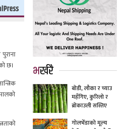
 पुराना
ाएको छ।
भर्खरै
न्त्रिक
बोडी, लौका र च्याउ
ेपालको
महँगिए, कुरिलो र
ब्रोकाउली सस्तिए
गोलभेँडाको मूल्य
त्रताको