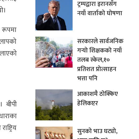
ट्रम्पद्वारा इरानसँग
यो।
नयाँ वार्ताको घोषणा
य रूपमा
सरकारले सार्वजनिक
मिलापको
गर्‍यो शिक्षकको नयाँ
दिलाएको
तलब स्केल,१०
प्रतिशत प्रोत्साहन
भत्ता पनि
आकाशमै ठोक्किए
हेलिकप्टर
। बीपी
रधाराका
ष्ट्रिय
सुनको भाउ घट्यो,