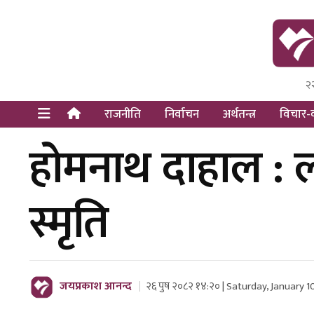
२
Himal Pre
Dot Newsy
राजनीति
निर्वाचन
अर्थतन्त्र
विचार-व
होमनाथ दाहाल : 
स्मृति
जयप्रकाश आनन्द
२६ पुष २०८२ १४:२० | Saturday, January 1