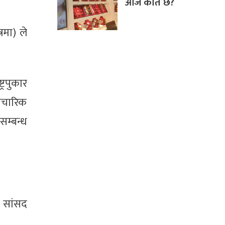
आज कति छ?
रमा) ले
्रपुकार
वैचारिक
सम्बन्ध
 सांसद