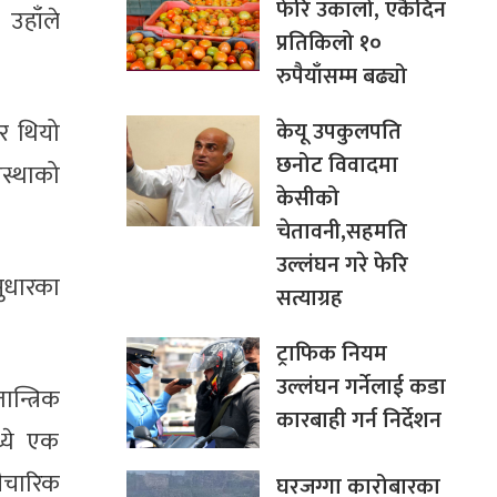
फेरि उकालो, एकैदिन
उहाँले
प्रतिकिलो १०
रुपैयाँसम्म बढ्यो
केयू उपकुलपति
ार थियो
छनोट विवादमा
वस्थाको
केसीको
चेतावनी,सहमति
उल्लंघन गरे फेरि
ुधारका
सत्याग्रह
ट्राफिक नियम
उल्लंघन गर्नेलाई कडा
न्त्रिक
कारबाही गर्न निर्देशन
्ये एक
वैचारिक
घरजग्गा कारोबारका