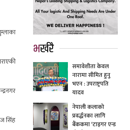
ुम्लाका
भर्खरै
 गराएकी
समावेशीता केवल
नारामा सीमित हुनु
भएन : उपराष्ट्रपति
्द्रनगर
यादव
नेपाली कलाको
प्रवर्द्धनका लागि
ाज सिंह
बैंककमा ‘टाइगर एन्ड