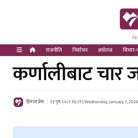
२४
Himal Pre
Dot Newsy
राजनीति
निर्वाचन
अर्थतन्त्र
विचार-व
कर्णालीबाट चार जन
हिमाल प्रेस
२३ पुष २०८२ १६:२९ | Wednesday, January 7, 202