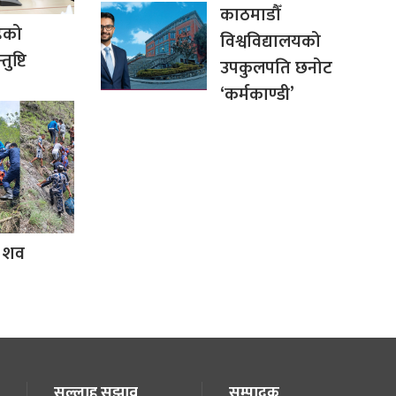
काठमाडौँ
हेको
विश्वविद्यालयको
ुष्टि
उपकुलपति छनोट
‘कर्मकाण्डी’
, शव
सल्लाह सुझाव
सम्पादक