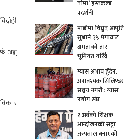
तोर्मा’ हस्तकला
प्रदर्शनी
िद्रोही
माडीमा विद्युत् आपूर्ति
सुधार्न २५ मेगावाट
क्षमताको तार
फ अञ्जु
भूमिगत गरिँदै
ग्यास अभाव हुँदैन,
अनावश्यक सिलिण्डर
सञ्चय नगरौँ : ग्यास
उद्योग संघ
ा विक र
।
२ अर्बको शिक्षक
आन्दोलनको सट्टा
अस्पताल बनाएको