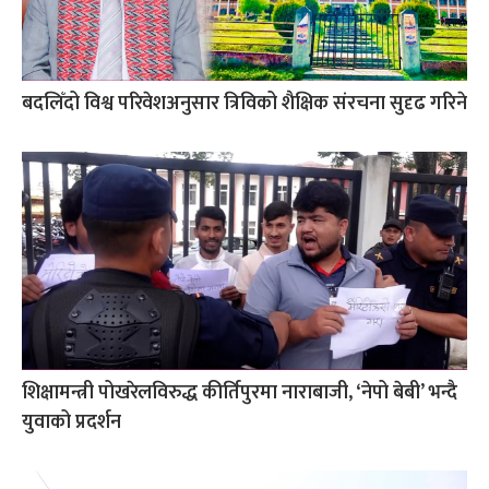
बदलिँदो विश्व परिवेशअनुसार त्रिविको शैक्षिक संरचना सुदृढ गरिने
शिक्षामन्त्री पोखरेलविरुद्ध कीर्तिपुरमा नाराबाजी, ‘नेपो बेबी’ भन्दै
युवाको प्रदर्शन