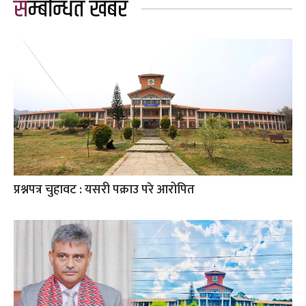
सम्बन्धित खबर
प्रश्नपत्र चुहावट : यसरी पक्राउ परे आरोपित