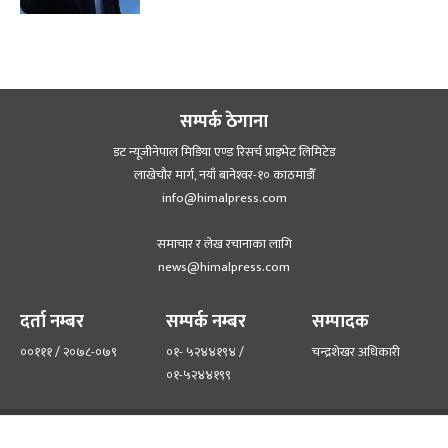
सम्पर्क ठेगाना
डट न्यूजीनेपाल मिडिया एण्ड रिसर्च प्राइभेट लिमिटेड
लाखेचौर मार्ग, नयाँ बानेश्‍वर-१० काठमाडौँ
info@himalpress.com
समाचार र लेख रचानाका लागि
news@himalpress.com
दर्ता नम्बर
सम्पर्क नम्बर
सम्पादक
००१११ / २०७८-०७९
०१- ५२४४१९४ /
चन्द्रशेखर अधिकारी
०१-५२४४१९९
हाम्रो टिम
हाम्रो बारेमा