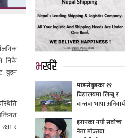
्वजनिक
ति निकै
भर्खरै
 बुझ्न
माङसेबुङका ११
विद्यालयमा लिम्बू र
वस्थिति
वान्तवा भाषा अनिवार्य
क्तिगत
इरानका नयाँ सर्वोच्च
रक्षा र
नेता मोज्तबा