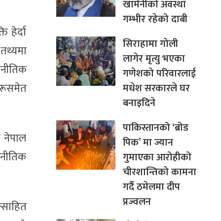
खामेनीको अवस्था
गम्भीर रहेको दाबी
 हेर्दा
सिराहामा गोली
तथ्यमा
लागेर मृत्यु भएका
ाजनीतिक
गणेशको परिवारलाई
रूसमेत
मधेश सरकारले घर
बनाइदिने
पाकिस्तानको ‘ब्रोड
ई नेपाल
पिक’ मा ज्यान
जनीतिक
गुमाएका आरोहीको
चीरशान्तिको कामना
गर्दै ठमेलमा दीप
प्रज्वलन
त्साहित