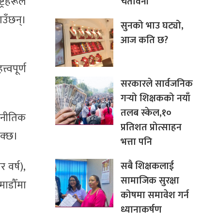
्रहरूले
चेतावनी
उँछन्।
सुनको भाउ घट्यो,
आज कति छ?
्वपूर्ण
सरकारले सार्वजनिक
गर्‍यो शिक्षकको नयाँ
तलब स्केल,१०
टनीतिक
प्रतिशत प्रोत्साहन
सक्छ।
भत्ता पनि
सबै शिक्षकलाई
 वर्ष),
सामाजिक सुरक्षा
माडौँमा
कोषमा समावेश गर्न
ध्यानाकर्षण