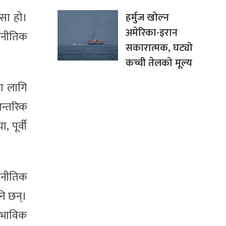
सा हो।
हर्मुज खोल्न
अमेरिका-इरान
टनीतिक
सकारात्मक, घट्यो
कच्ची तेलको मूल्य
का लागि
आन्तरिक
 पूर्वी
ूटनीतिक
नि छन्।
वाभाविक