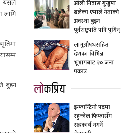
न, यसले
ओली निवास गुन्डुमा
ढलेका एमाले नेताको
का लागि
अवस्था बुझ्न
पूर्वराष्ट्रपति पनि पुगिन्
्मृतिमा
लागुऔषधसहित
देशका विभिन्न
ियासम्म
भूभागबाट २० जना
पक्राउ
 बुझ्न
लोकप्रिय
इन्फान्टिनो पदमा
रहुन्जेल फिफासँग
सहकार्य नगर्ने