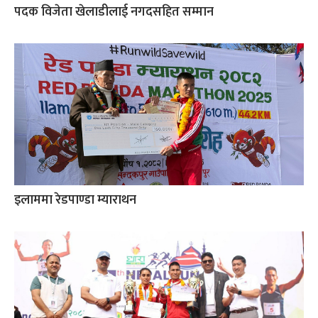
पदक विजेता खेलाडीलाई नगदसहित सम्मान
इलाममा रेडपाण्डा म्याराथन