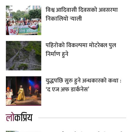
विश्व आदिवासी दिवसको अवसरमा
निकालियो र्‍याली
पहिरोको विकल्पमा मोटरेबल पुल
निर्माण हुने
युद्धपछि सुरु हुने अन्धकारको कथा :
‘द एज अफ डार्कनेस’
लोकप्रिय