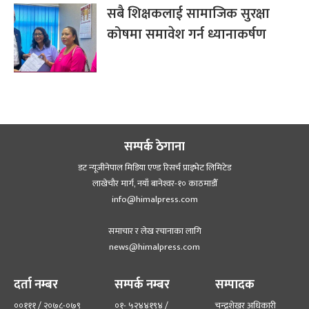
सबै शिक्षकलाई सामाजिक सुरक्षा
कोषमा समावेश गर्न ध्यानाकर्षण
सम्पर्क ठेगाना
डट न्यूजीनेपाल मिडिया एण्ड रिसर्च प्राइभेट लिमिटेड
लाखेचौर मार्ग, नयाँ बानेश्‍वर-१० काठमाडौँ
info@himalpress.com
समाचार र लेख रचानाका लागि
news@himalpress.com
दर्ता नम्बर
सम्पर्क नम्बर
सम्पादक
००१११ / २०७८-०७९
०१- ५२४४१९४ /
चन्द्रशेखर अधिकारी