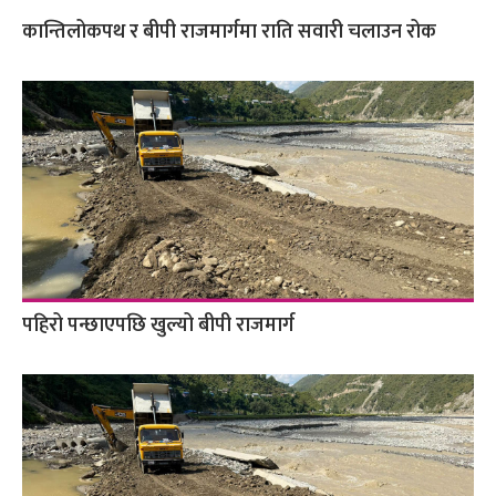
कान्तिलोकपथ र बीपी राजमार्गमा राति सवारी चलाउन रोक
पहिरो पन्छाएपछि खुल्यो बीपी राजमार्ग