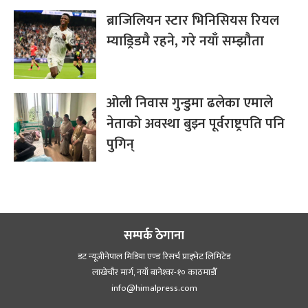
ब्राजिलियन स्टार भिनिसियस रियल
म्याड्रिडमै रहने, गरे नयाँ सम्झौता
ओली निवास गुन्डुमा ढलेका एमाले
नेताको अवस्था बुझ्न पूर्वराष्ट्रपति पनि
पुगिन्
सम्पर्क ठेगाना
डट न्यूजीनेपाल मिडिया एण्ड रिसर्च प्राइभेट लिमिटेड
लाखेचौर मार्ग, नयाँ बानेश्‍वर-१० काठमाडौँ
info@himalpress.com