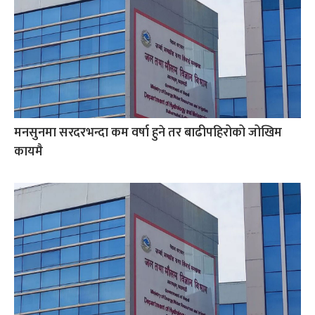
मनसुनमा सरदरभन्दा कम वर्षा हुने तर बाढीपहिरोको जोखिम
कायमै