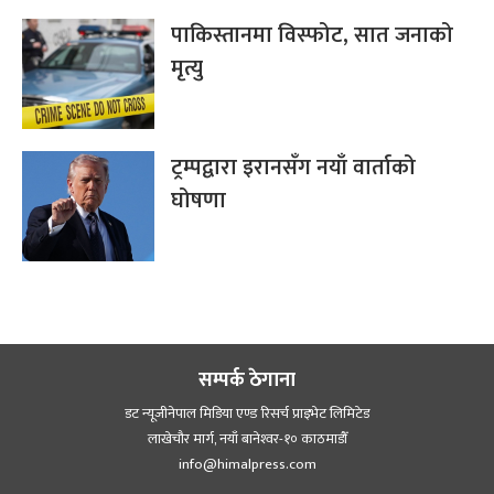
पाकिस्तानमा विस्फोट, सात जनाको
मृत्यु
ट्रम्पद्वारा इरानसँग नयाँ वार्ताको
घोषणा
सम्पर्क ठेगाना
डट न्यूजीनेपाल मिडिया एण्ड रिसर्च प्राइभेट लिमिटेड
लाखेचौर मार्ग, नयाँ बानेश्‍वर-१० काठमाडौँ
info@himalpress.com