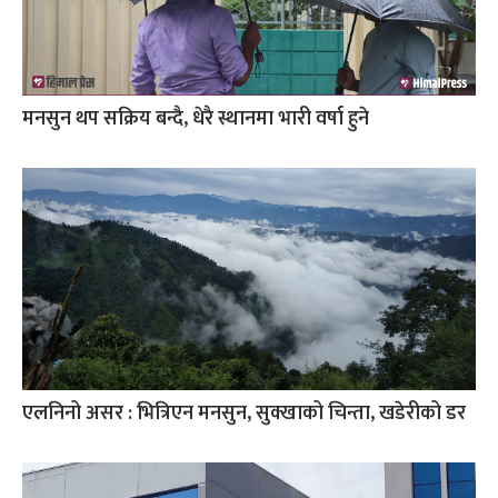
मनसुन थप सक्रिय बन्दै, धेरै स्थानमा भारी वर्षा हुने
एलनिनो असर : भित्रिएन मनसुन, सुक्खाको चिन्ता, खडेरीको डर