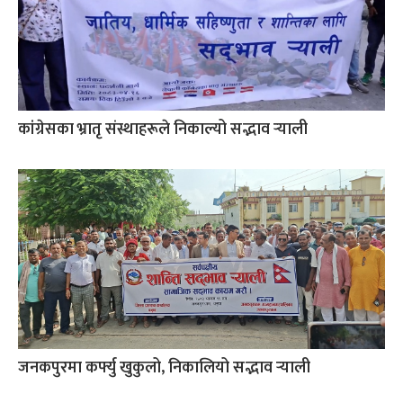
कांग्रेसका भ्रातृ संस्थाहरूले निकाल्यो सद्भाव र्‍याली
जनकपुरमा कर्फ्यु खुकुलो, निकालियो सद्भाव र्‍याली