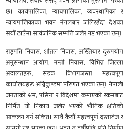
न्यायालय, संघीय संसद् भवन आगाको मुस्लोमा परेको
छ। कार्यपालिका, न्यायपालिका, व्यवस्थापिका र
न्यायपालिकाका भवन मंगलबार जलिरहँदा देशका
सयौँ ठाउँमा सार्वजनिक सम्पत्ति जलेर नष्ट भएका छन्।
राष्ट्रपति निवास, शीतल निवास, अख्तियार दुरुपयोग
अनुसन्धान आयोग, मन्त्री निवास, विभिन्न जिल्ला
अदालतहरू, सडक विभागजस्ता महत्त्वपूर्ण
कार्यालयहरू अग्निकुण्डमा परिणत भएका छन्। नेपाली
जनताको श्रम, पसिना र विदेशमा कमाएको रकमबाट
निर्मित यी निकाय जलेर भएको भौतिक क्षतिको
आकलन गर्न सकिन्न। साथै कैयौँ महत्त्वपूर्ण दस्ताबेज र
सामग्री नष्ट भएका छन्। भवन त वर्षौँपछि पनि निर्माण