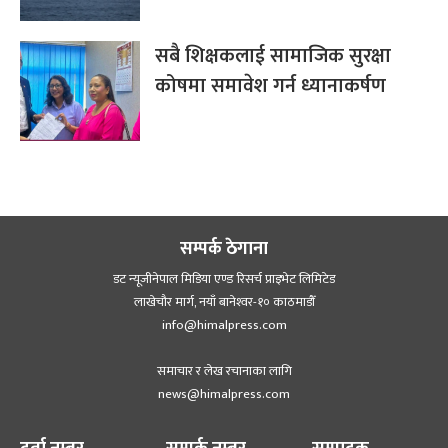
सबै शिक्षकलाई सामाजिक सुरक्षा
कोषमा समावेश गर्न ध्यानाकर्षण
सम्पर्क ठेगाना
डट न्यूजीनेपाल मिडिया एण्ड रिसर्च प्राइभेट लिमिटेड
लाखेचौर मार्ग, नयाँ बानेश्‍वर-१० काठमाडौँ
info@himalpress.com
समाचार र लेख रचानाका लागि
news@himalpress.com