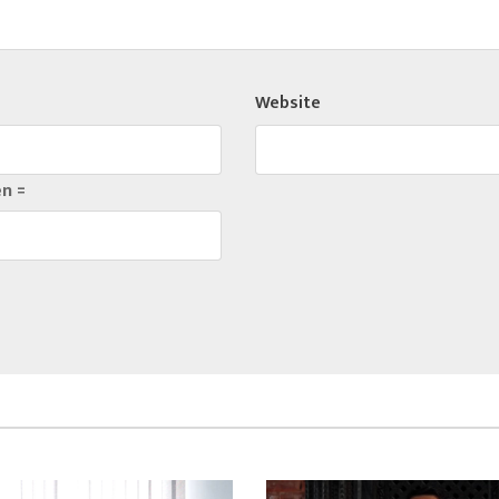
Website
en =