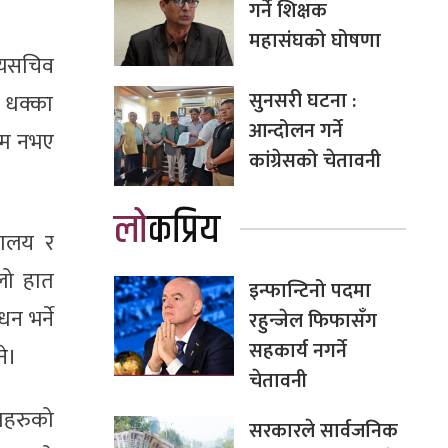
गर्ने शिक्षक
महासंघको घोषणा
ुख्यसचिव
सुनसरी घटना :
ा धक्का
आन्दोलन गर्ने
काम नभए
कांग्रेसको चेतावनी
लोकप्रिय
्रालय र
लो हात
इन्फान्टिनो पदमा
न भर्ने
रहुन्जेल फिफासँग
सहकार्य नगर्ने
ने।
चेतावनी
दाहरुको
सरकारले सार्वजनिक