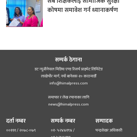
सबै शिक्षकलाई सामाजिक सुरक्षा
कोषमा समावेश गर्न ध्यानाकर्षण
सम्पर्क ठेगाना
डट न्यूजीनेपाल मिडिया एण्ड रिसर्च प्राइभेट लिमिटेड
लाखेचौर मार्ग, नयाँ बानेश्‍वर-१० काठमाडौँ
info@himalpress.com
समाचार र लेख रचानाका लागि
news@himalpress.com
दर्ता नम्बर
सम्पर्क नम्बर
सम्पादक
००१११ / २०७८-०७९
०१- ५२४४१९४ /
चन्द्रशेखर अधिकारी