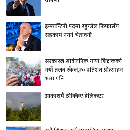
घोषणा
इन्फान्टिनो पदमा रहुन्जेल फिफासँग
सहकार्य नगर्ने चेतावनी
सरकारले सार्वजनिक गर्‍यो शिक्षकको
नयाँ तलब स्केल,१० प्रतिशत प्रोत्साहन
भत्ता पनि
आकाशमै ठोक्किए हेलिकप्टर