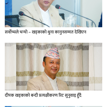
सर्वोच्चले भन्यो – खड्काको थुना कानुनसम्मत देखिएन
दीपक खड्काको बन्दी प्रत्यक्षीकरण रिट सुनुवाइ हुँदै