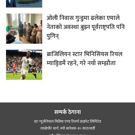
ओली निवास गुन्डुमा ढलेका एमाले
नेताको अवस्था बुझ्न पूर्वराष्ट्रपति पनि
पुगिन्
ब्राजिलियन स्टार भिनिसियस रियल
म्याड्रिडमै रहने, गरे नयाँ सम्झौता
सम्पर्क ठेगाना
डट न्यूजीनेपाल मिडिया एण्ड रिसर्च प्राइभेट लिमिटेड
लाखेचौर मार्ग, नयाँ बानेश्‍वर-१० काठमाडौँ