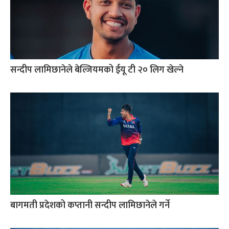
सन्दीप लामिछानेले बेल्जियमको ईयू टी २० लिग खेल्ने
बागमती प्रदेशको कप्तानी सन्दीप लामिछानेले गर्ने