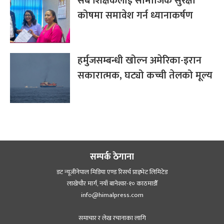
सबै शिक्षकलाई सामाजिक सुरक्षा
कोषमा समावेश गर्न ध्यानाकर्षण
हर्मुजसम्बन्धी खोल्न अमेरिका-इरान
सकारात्मक, घट्यो कच्ची तेलको मूल्य
सम्पर्क ठेगाना
डट न्यूजीनेपाल मिडिया एण्ड रिसर्च प्राइभेट लिमिटेड
लाखेचौर मार्ग, नयाँ बानेश्‍वर-१० काठमाडौँ
info@himalpress.com
समाचार र लेख रचानाका लागि