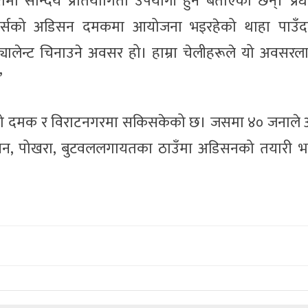
मा सौन्दर्य प्रतियोगिता उपयोगी हुने बताएका छन्। प्रधान
 युनिभर्सको अडिसन दमकमा आयोजना भइरहेको थाहा पाउँद
्यालेन्ट चिनाउने अवसर हो। हाम्रा चेलीहरूले यो अवसरलाई
’
ाको दमक र विराटनगरमा सकिसकेको छ। जसमा ४० जनाले
वन, पोखरा, बुटवललगायतका ठाउँमा अडिसनको तयारी भ