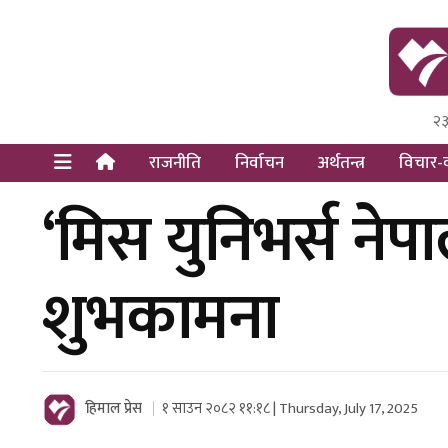
२३
Himal Pre
Dot Newsy
राजनीति
निर्वाचन
अर्थतन्त्र
विचार-व
‘मिस युनिभर्स नेप
शुभकामना
हिमाल प्रेस
१ साउन २०८२ ११:१८ | Thursday, July 17, 2025