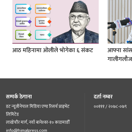
आठ महिनामा ओलीले भोगेका ६ संकट
आफ्ना सां
गालीगलौजको
सम्पर्क ठेगाना
दर्ता नम्बर
डट न्यूजीनेपाल मिडिया एण्ड रिसर्च प्राइभेट
००१११ / २०७८-०७९
लिमिटेड
लाखेचौर मार्ग, नयाँ बानेश्‍वर-१० काठमाडौँ
info@himalpress.com