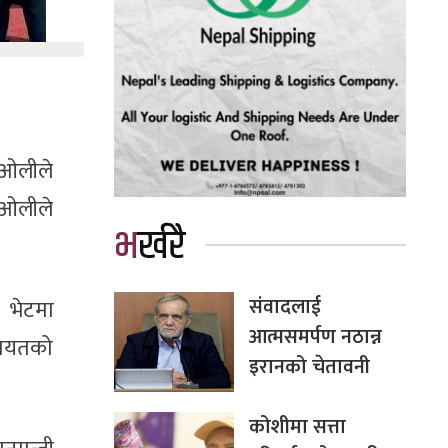
ा ओलीले
ी ओलीले
भर्खरै
संवादलाई
 भेटमा
आत्मसमर्पण नठान्न
लगायतको
इरानको चेतावनी
कोशीमा सत्ता