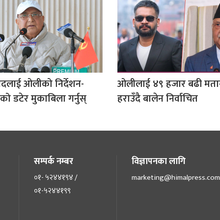
सदलाई ओलीको निर्देशन-
ओलीलाई ४९ हजार बढी मतान
 डटेर मुकाबिला गर्नुस्
हराउँदै बालेन निर्वाचित
सम्पर्क नम्बर
विज्ञापनका लागि
०१- ५२४४१९४ /
marketing@himalpress.com
०१-५२४४१९९