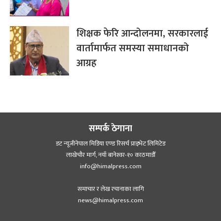
शिक्षक फेरि आन्दोलनमा, सरकारलाई
वार्तामार्फत समस्या समाधानको
आग्रह
सम्पर्क ठेगाना
डट न्यूजीनेपाल मिडिया एण्ड रिसर्च प्राइभेट लिमिटेड
लाखेचौर मार्ग, नयाँ बानेश्‍वर-१० काठमाडौँ
info@himalpress.com
समाचार र लेख रचानाका लागि
news@himalpress.com