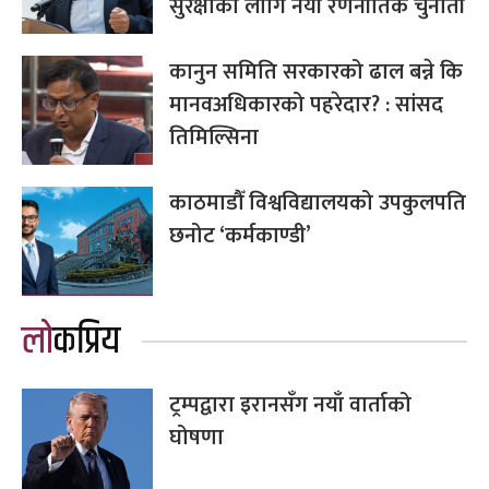
सुरक्षाका लागि नयाँ रणनीतिक चुनौती
कानुन समिति सरकारको ढाल बन्ने कि
मानवअधिकारको पहरेदार? : सांसद
तिमिल्सिना
काठमाडौँ विश्वविद्यालयको उपकुलपति
छनोट ‘कर्मकाण्डी’
लोकप्रिय
ट्रम्पद्वारा इरानसँग नयाँ वार्ताको
घोषणा