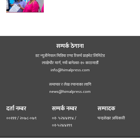
सम्पर्क ठेगाना
डट न्यूजीनेपाल मिडिया एण्ड रिसर्च प्राइभेट लिमिटेड
लाखेचौर मार्ग, नयाँ बानेश्‍वर-१० काठमाडौँ
info@himalpress.com
समाचार र लेख रचानाका लागि
news@himalpress.com
दर्ता नम्बर
सम्पर्क नम्बर
सम्पादक
००१११ / २०७८-०७९
०१- ५२४४१९४ /
चन्द्रशेखर अधिकारी
०१-५२४४१९९