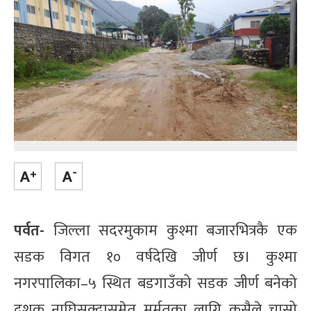
पर्वत-
जिल्ला सदरमुकाम कुश्मा बजारभित्रकै एक
सडक विगत १० वर्षदेखि जीर्ण छ। कुश्मा
नगरपालिका–५ स्थित बडगाउँको सडक जीर्ण बनेको
दशक नाघिसक्दासमेत मर्मतका लागि कसैले चासो