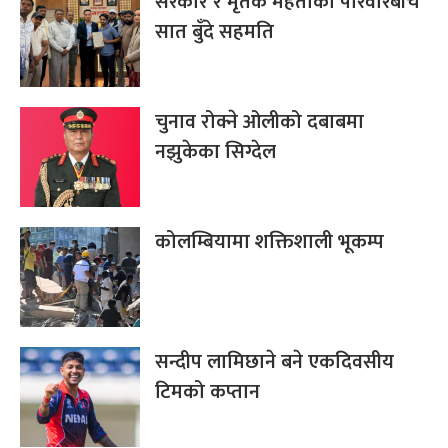
सरकार र मृतक मेहताको परिवारबीच
सात बुँदे सहमति
चुनाव रोक्ने ओलीको दबाबमा
नझुकेका सिग्देल
कोलम्बियामा शक्तिशाली भूकम्प
सन्दीप लामिछाने बने एकदिवसीय
टिमको कप्तान