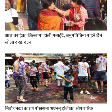
आज तराईका जिल्लामा होली मनाइँदै, अनुमतिबिना पाइने छैन
लोला र रङ दल्न
निर्वाचनका कारण पोखरामा भएनन् होलीका औपचारिक