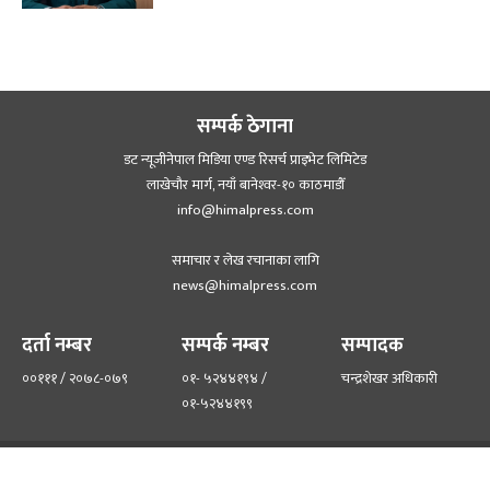
सम्पर्क ठेगाना
डट न्यूजीनेपाल मिडिया एण्ड रिसर्च प्राइभेट लिमिटेड
लाखेचौर मार्ग, नयाँ बानेश्‍वर-१० काठमाडौँ
info@himalpress.com
समाचार र लेख रचानाका लागि
news@himalpress.com
दर्ता नम्बर
सम्पर्क नम्बर
सम्पादक
००१११ / २०७८-०७९
०१- ५२४४१९४ /
चन्द्रशेखर अधिकारी
०१-५२४४१९९
हाम्रो टिम
हाम्रो बारेमा
©२०२२ himalpress.com, All Rights Reserved.