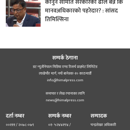
कानुन समिति सरकारको ढाल बन्ने कि
मानवअधिकारको पहरेदार? : सांसद
तिमिल्सिना
सम्पर्क ठेगाना
डट न्यूजीनेपाल मिडिया एण्ड रिसर्च प्राइभेट लिमिटेड
लाखेचौर मार्ग, नयाँ बानेश्‍वर-१० काठमाडौँ
info@himalpress.com
समाचार र लेख रचानाका लागि
news@himalpress.com
दर्ता नम्बर
सम्पर्क नम्बर
सम्पादक
००१११ / २०७८-०७९
०१- ५२४४१९४ /
चन्द्रशेखर अधिकारी