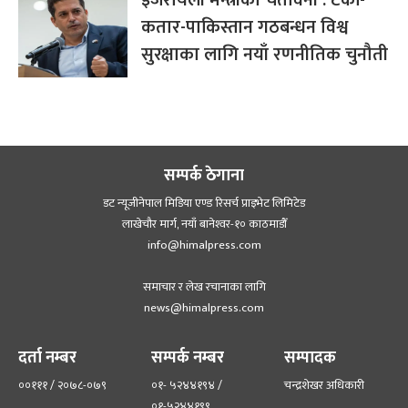
कतार-पाकिस्तान गठबन्धन विश्व
सुरक्षाका लागि नयाँ रणनीतिक चुनौती
सम्पर्क ठेगाना
डट न्यूजीनेपाल मिडिया एण्ड रिसर्च प्राइभेट लिमिटेड
लाखेचौर मार्ग, नयाँ बानेश्‍वर-१० काठमाडौँ
info@himalpress.com
समाचार र लेख रचानाका लागि
news@himalpress.com
दर्ता नम्बर
सम्पर्क नम्बर
सम्पादक
००१११ / २०७८-०७९
०१- ५२४४१९४ /
चन्द्रशेखर अधिकारी
०१-५२४४१९९