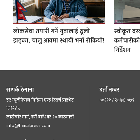
लोकसेवा तयारी गर्ने युवालाई ठूलो
स्वीकृत दर
झड्का, चालु आवमा स्थायी भर्ना रोकियो!
कर्मचारीको
निर्देशन
सम्पर्क ठेगाना
दर्ता नम्बर
डट न्यूजीनेपाल मिडिया एण्ड रिसर्च प्राइभेट
००१११ / २०७८-०७९
लिमिटेड
लाखेचौर मार्ग, नयाँ बानेश्‍वर-१० काठमाडौँ
info@himalpress.com