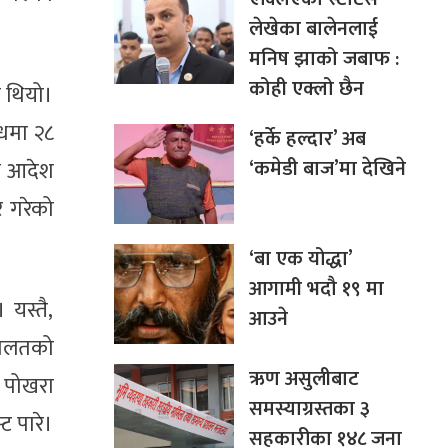
लेखेका बालेनलाई
मनिष झाको जबाफ :
कोही एक्लो छैन
ो थियो।
्धमा २८
‘हर्के हल्दार’ अब
‘कमेडी बाज’मा देखिने
िम आदेश
 गरेको
‘बा एक योद्धा’
आगामी भदौ १९ मा
 यस्तै,
आउने
दालतको
ऋण असुलीबाट
 पोखरा
समस्याग्रस्तका ३
ट पारे।
सहकारीका १४८ जना