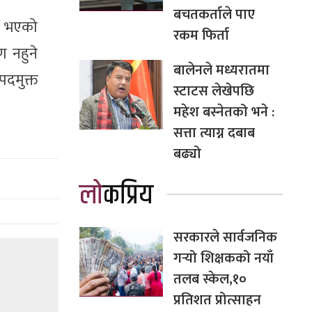
बचतकर्ताले पाए
ख भएको
रकम फिर्ता
 नहुने
बालेनले मध्यरातमा
दमुक्त
स्टाटस लेखेपछि
महेश बस्नेतको भने :
सत्ता त्याग्न दबाब
बढ्यो
लोकप्रिय
सरकारले सार्वजनिक
गर्‍यो शिक्षकको नयाँ
तलब स्केल,१०
प्रतिशत प्रोत्साहन