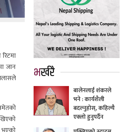
ो रिटमा
मा जान
भर्खरै
जलासले
बालेनलाई शंकरले
भने : कार्यशैली
ेसमेतको
बदल्नुहोस्, कहिल्यै
एक्लो हुनुपर्दैन
देखिएको
री भएको
एक्लिएको स्टाटस