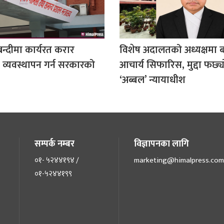
बन्दीमा कार्यरत करार
विशेष अदालतको अध्यक्षमा ब
 व्यवस्थापन गर्न सरकारको
आचार्य सिफारिस, मुद्दा फर्छ्
‘अब्बल’ न्यायाधीश
सम्पर्क नम्बर
विज्ञापनका लागि
०१- ५२४४१९४ /
marketing@himalpress.com
०१-५२४४१९९