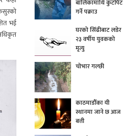
िर केही
बालिकामाथि कुटपिट
कसुरको
गर्ने पक्राउ
ाशित भई
घरको सिँढीबाट लडेर
नधिकृत
२३ वर्षीय युवकको
मृत्यु
चोभार गल्छी
काठमाडौँका यी
स्थानमा जाने छ आज
बत्ती