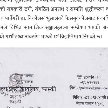
कक्षमा सुतिरहेको अवस्थाको जस्तो अस्पष्ट देखिने तस्ब
को सहकारी ठगी, संगठित अपराध र सम्पत्ति शुद्धीकरण 
भाव पार्नेगरी डा. निकोलस भुसालको फेसबुक पेजबाट प्रक
मले विभिन्न सामाजिक सञ्जालहरूमा सम्प्रेषण भएको अ
ीको गम्भीर ध्यानाकर्षण भएको छ’ विज्ञप्तिमा भनिएको छ।