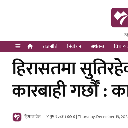
२३
Himal Pre
Dot Newsy
राजनीति
निर्वाचन
अर्थतन्त्र
विचार-व
हिरासतमा सुतिरहेक
कारबाही गर्छाैँ : का
हिमाल प्रेस
४ पुष २०८१ १४:४४ | Thursday, December 19, 202