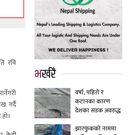
पति रवि
भर्खरै
वर्षा, पहिरो र
्नेगरी
कटानका कारण
 गर्दै
देशका सडक अवरुद्ध
ो हो।
झारफुकको नाममा