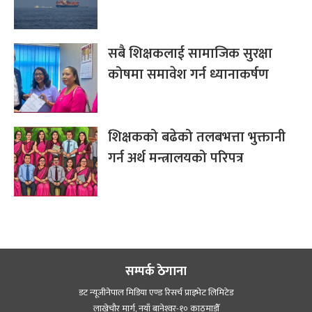
सबै शिक्षकलाई सामाजिक सुरक्षा
कोषमा समावेश गर्न ध्यानाकर्षण
शिक्षकको बढेको तलबभत्ता भुक्तानी
गर्न अर्थ मन्त्रालयको परिपत्र
सम्पर्क ठेगाना
डट न्यूजीनेपाल मिडिया एण्ड रिसर्च प्राइभेट लिमिटेड
लाखेचौर मार्ग, नयाँ बानेश्‍वर-१० काठमाडौँ