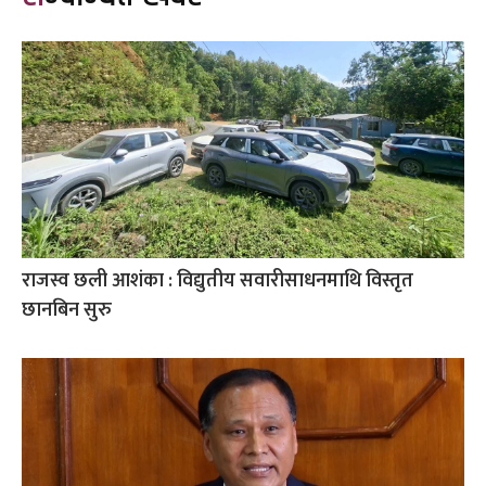
राजस्व छली आशंका : विद्युतीय सवारीसाधनमाथि विस्तृत
छानबिन सुरु