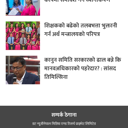
शिक्षकको बढेको तलबभत्ता भुक्तानी
गर्न अर्थ मन्त्रालयको परिपत्र
कानुन समिति सरकारको ढाल बन्ने कि
मानवअधिकारको पहरेदार? : सांसद
तिमिल्सिना
सम्पर्क ठेगाना
डट न्यूजीनेपाल मिडिया एण्ड रिसर्च प्राइभेट लिमिटेड