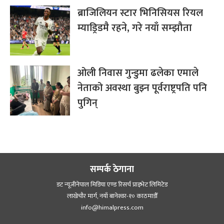
ब्राजिलियन स्टार भिनिसियस रियल
म्याड्रिडमै रहने, गरे नयाँ सम्झौता
ओली निवास गुन्डुमा ढलेका एमाले
नेताको अवस्था बुझ्न पूर्वराष्ट्रपति पनि
पुगिन्
सम्पर्क ठेगाना
डट न्यूजीनेपाल मिडिया एण्ड रिसर्च प्राइभेट लिमिटेड
लाखेचौर मार्ग, नयाँ बानेश्‍वर-१० काठमाडौँ
info@himalpress.com