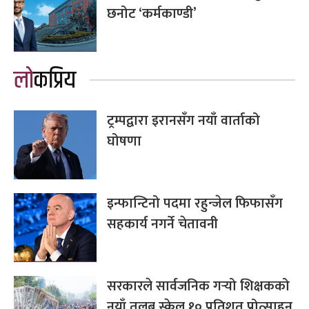
छनोट ‘कर्मकाण्डी’
लोकप्रिय
ट्रम्पद्वारा इरानसँग नयाँ वार्ताको
घोषणा
इन्फान्टिनो पदमा रहुन्जेल फिफासँग
सहकार्य नगर्ने चेतावनी
सरकारले सार्वजनिक गर्‍यो शिक्षकको
नयाँ तलब स्केल,१० प्रतिशत प्रोत्साहन