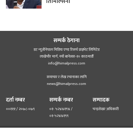
तिमिल्सिना
सम्पर्क ठेगाना
डट न्यूजीनेपाल मिडिया एण्ड रिसर्च प्राइभेट लिमिटेड
लाखेचौर मार्ग, नयाँ बानेश्‍वर-१० काठमाडौँ
info@himalpress.com
समाचार र लेख रचानाका लागि
news@himalpress.com
दर्ता नम्बर
सम्पर्क नम्बर
सम्पादक
००१११ / २०७८-०७९
०१- ५२४४१९४ /
चन्द्रशेखर अधिकारी
०१-५२४४१९९
हाम्रो टिम
हाम्रो बारेमा