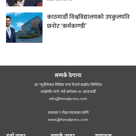
काठमाडौँ विश्वविद्यालयको उपकुलपति
छनोट ‘कर्मकाण्डी’
सम्पर्क ठेगाना
डट न्यूजीनेपाल मिडिया एण्ड रिसर्च प्राइभेट लिमिटेड
लाखेचौर मार्ग, नयाँ बानेश्‍वर-१० काठमाडौँ
info@himalpress.com
समाचार र लेख रचानाका लागि
news@himalpress.com