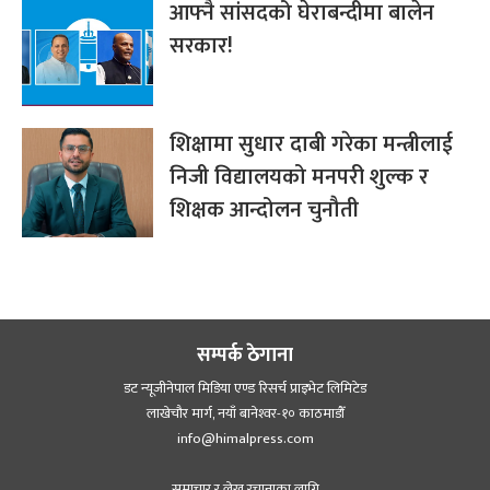
आफ्नै सांसदको घेराबन्दीमा बालेन
सरकार!
शिक्षामा सुधार दाबी गरेका मन्त्रीलाई
निजी विद्यालयको मनपरी शुल्क र
शिक्षक आन्दोलन चुनौती
सम्पर्क ठेगाना
डट न्यूजीनेपाल मिडिया एण्ड रिसर्च प्राइभेट लिमिटेड
लाखेचौर मार्ग, नयाँ बानेश्‍वर-१० काठमाडौँ
info@himalpress.com
समाचार र लेख रचानाका लागि