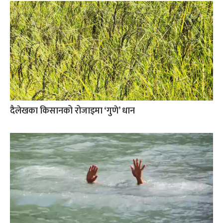
दैलेखका किसानको रोजाइमा ‘गुणे’ धान