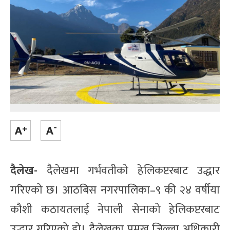
दैलेख-
दैलेखमा गर्भवतीको हेलिकप्टरबाट उद्धार
गरिएको छ। आठबिस नगरपालिका–९ की २४ वर्षीया
कौशी कठायतलाई नेपाली सेनाको हेलिकप्टरबाट
उद्धार गरिएको हो। दैलेखका प्रमुख जिल्ला अधिकारी