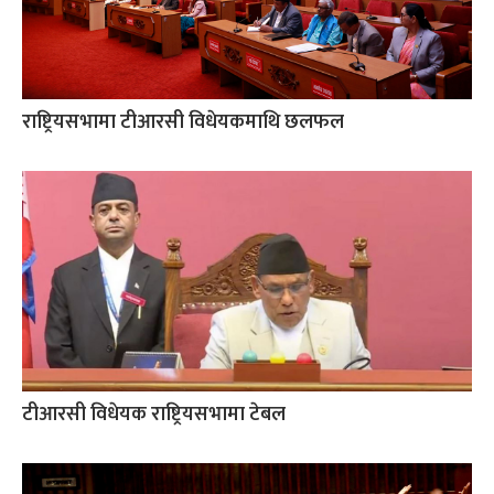
राष्ट्रियसभामा टीआरसी विधेयकमाथि छलफल
टीआरसी विधेयक राष्ट्रियसभामा टेबल