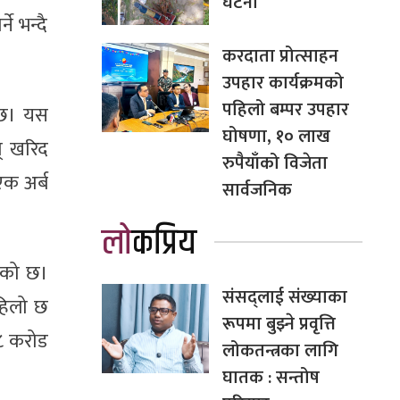
घटना
े भन्दै
करदाता प्रोत्साहन
उपहार कार्यक्रमको
पहिलो बम्पर उपहार
 छ। यस
घोषणा, १० लाख
् खरिद
रुपैयाँको विजेता
क अर्ब
सार्वजनिक
लोकप्रिय
एको छ।
संसद्लाई संख्याका
पहिलो छ
रूपमा बुझ्ने प्रवृत्ति
९८ करोड
लोकतन्त्रका लागि
घातक : सन्तोष