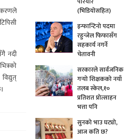
परियार
धिकरणले
(भिडियोसहित)
नटिपिसी
इन्फान्टिनो पदमा
रहुन्जेल फिफासँग
सहकार्य नगर्ने
ँगै नदी
चेतावनी
ित्रको
सरकारले सार्वजनिक
िद्युत्
गर्‍यो शिक्षकको नयाँ
तलब स्केल,१०
छ।
प्रतिशत प्रोत्साहन
भत्ता पनि
सुनको भाउ घट्यो,
आज कति छ?