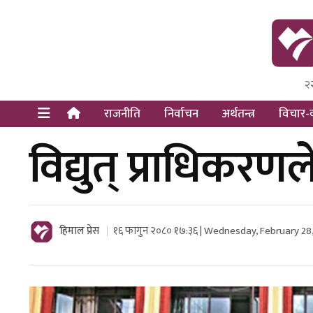
२
Himal Pre
Dot Newsy
राजनीति
निर्वाचन
अर्थतन्त्र
विचार-व
विद्युत् प्राधिकर
हिमाल प्रेस
१६ फागुन २०८० १७:३६ | Wednesday, February 28