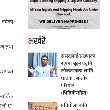
 वर्षको
भर्खरै
याज तथा
संसद्लाई संख्याका
रूपमा बुझ्ने प्रवृत्ति
लोकतन्त्रका लागि
धिकरणको
घातक : सन्तोष
परियार
(भिडियोसहित)
 आर्थिक
प्रतितोला कति
हिलो छ