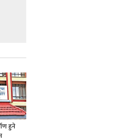
ाण हुने
न