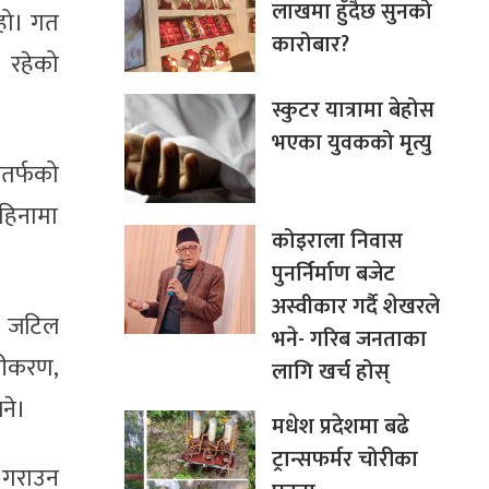
लाखमा हुँदैछ सुनको
हो। गत
कारोबार?
 रहेको
स्कुटर यात्रामा बेहोस
भएका युवकको मृत्यु
ततर्फको
महिनामा
कोइराला निवास
पुनर्निर्माण बजेट
अस्वीकार गर्दै शेखरले
ो जटिल
भने- गरिब जनताका
ृढीकरण,
लागि खर्च होस्
ने।
मधेश प्रदेशमा बढे
ट्रान्सफर्मर चोरीका
ध गराउन