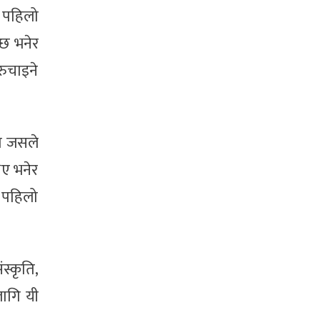
ो पहिलो
्छ भनेर
रुचाइने
ो जसले
िए भनेर
ा पहिलो
्कृति,
ागि यी