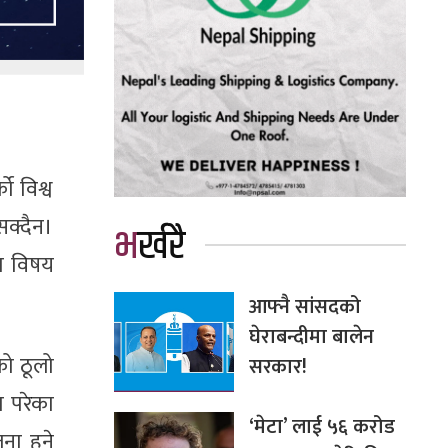
ो विश्व
सक्दैन।
भर्खरै
टा विषय
आफ्नै सांसदको
घेराबन्दीमा बालेन
ो ठूलो
सरकार!
 परेका
‘मेटा’ लाई ५६ करोड
ना हुने