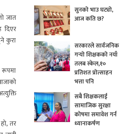
सुनको भाउ घट्यो,
्लो जात
आज कति छ?
ह दिएर
ने कुरा
सरकारले सार्वजनिक
गर्‍यो शिक्षकको नयाँ
तलब स्केल,१०
ा रूपमा
प्रतिशत प्रोत्साहन
भत्ता पनि
ेबाजाको
्युक्ति
सबै शिक्षकलाई
सामाजिक सुरक्षा
कोषमा समावेश गर्न
 हो, तर
ध्यानाकर्षण