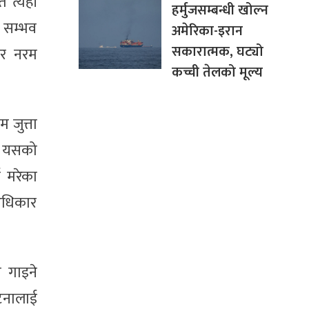
 त्यही
हर्मुजसम्बन्धी खोल्न
ी सम्भव
अमेरिका-इरान
सकारात्मक, घट्यो
ेर नरम
कच्ची तेलको मूल्य
 जुत्ता
। यसको
 मरेका
वअधिकार
ो गाइने
घटनालाई