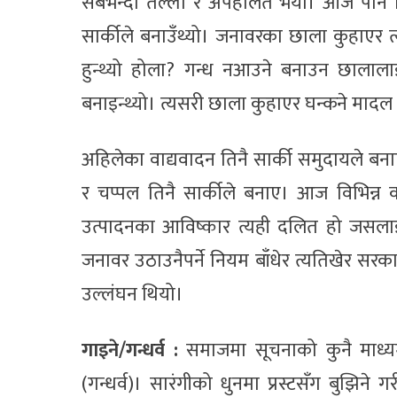
सबैभन्दा तल्लो र अपहेलित भयो। आज पनि मि
सार्कीले बनाउँथ्यो। जनावरका छाला कुहाएर 
हुन्थ्यो होला? गन्ध नआउने बनाउन छालालाई
बनाइन्थ्यो। त्यसरी छाला कुहाएर घन्कने मादल 
अहिलेका वाद्यवादन तिनै सार्की समुदायले बनाएक
र चप्पल तिनै सार्कीले बनाए। आज विभिन्न
उत्पादनका आविष्कार त्यही दलित हो जसलाई
जनावर उठाउनैपर्ने नियम बाँधेर त्यतिखेर स
उल्लंघन थियो।
गाइने/गन्धर्व :
समाजमा सूचनाको कुनै माध्यम न
(गन्धर्व)। सारंगीको धुनमा प्रस्टसँग बुझि