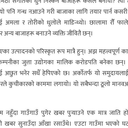
ठा संगीतका धुन निस्कने बाजाहरू कसले बनायो? त्यो त
त्यो पनि गन्ध नआउने गरी बाजाका लागि तयार पार्न कसर
 अमला र तोरीको धुलोले माडिन्थ्यो। छालामा रौँं फाल
र अन्य बाजाहरू बनाउने व्यक्ति जीवितै छन्।
ा उत्पादनको परिस्कृत रूप मात्रै हुन्। अझ महत्त्वपूर्ण काम
 कम्पनीका जुत्ता उद्योगका मालिक करोडपति बनेका छन्
 अछुत भनेर सधैँ हेपिएको छ। अर्कोतर्फ यो समुदायलाई
रकारले कुचीकारको काममा लगायो। यो सबैभन्दा ठूलो मान
हुँदा गाउँगाउँ पुगेर खबर पुर्‍याउने एक मात्र जाति ह
ने गरी खबर सुनाउँदा आँखा रसाउँथे। एउटा गाउँमा भएको 