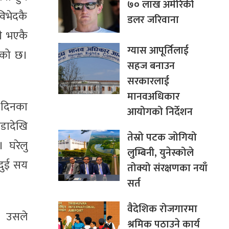
७० लाख अमेरिकी
िभेदकै
डलर जरिवाना
ी भएकै
ग्यास आपूर्तिलाई
एको छ।
सहज बनाउन
सरकारलाई
मानवअधिकार
 दिनका
आयोगको निर्देशन
डादेखि
तेस्रो पटक जोगियो
 घरेलु
लुम्बिनी, युनेस्कोले
दुई सय
तोक्यो संरक्षणका नयाँ
सर्त
वैदेशिक रोजगारमा
। उसले
श्रमिक पठाउने कार्य