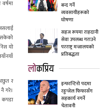
 वर्षमा
बन्द गर्ने
व्यवसायीहरूको
घोषणा
 जसलाई
सहज रूपमा राहदानी
 सकेको
सेवा उपलब्ध गराउने
ानिस यो
परराष्ट्र मन्त्रालयको
प्रतिबद्धता
ाँनयाँ
लोकप्रिय
अछुत र
इन्फान्टिनो पदमा
नै गरे।
रहुन्जेल फिफासँग
सहकार्य नगर्ने
गि कपडा
चेतावनी