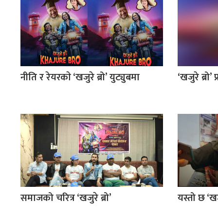
नीति र रेयरकाे ‘खजुरे ब्रो’ युट्युबमा
‘खजुरे ब्रो’ प
समाजको चरित्र ‘खजुरे ब्रो’
यस्तो छ ‘खजु