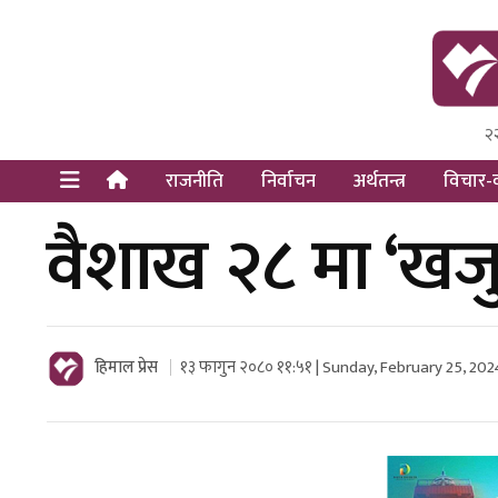
२
Himal Pre
Dot Newsy
राजनीति
निर्वाचन
अर्थतन्त्र
विचार-व
वैशाख २८ मा ‘खजुर
हिमाल प्रेस
१३ फागुन २०८० ११:५१ | Sunday, February 25, 202