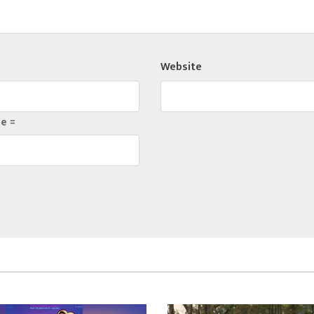
Website
e =