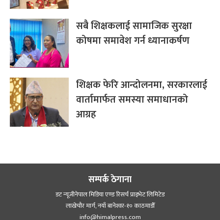
सबै शिक्षकलाई सामाजिक सुरक्षा
कोषमा समावेश गर्न ध्यानाकर्षण
शिक्षक फेरि आन्दोलनमा, सरकारलाई
वार्तामार्फत समस्या समाधानको
आग्रह
सम्पर्क ठेगाना
डट न्यूजीनेपाल मिडिया एण्ड रिसर्च प्राइभेट लिमिटेड
लाखेचौर मार्ग, नयाँ बानेश्‍वर-१० काठमाडौँ
info@himalpress.com