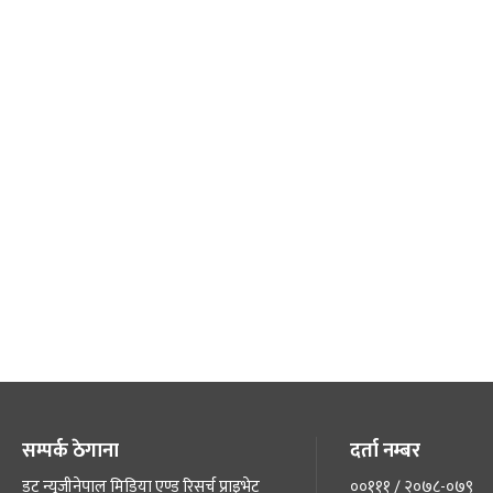
सम्पर्क ठेगाना
दर्ता नम्बर
डट न्यूजीनेपाल मिडिया एण्ड रिसर्च प्राइभेट
००१११ / २०७८-०७९