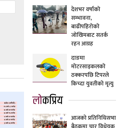
देशभर वर्षाको
सम्भावना,
बाढीपहिरोको
जोखिमबाट सतर्क
रहन आग्रह
दाङमा
मोटरसाइकलको
ठक्करपछि टिपरले
किच्दा युवतीको मृत्यु
लोकप्रिय
आजको प्रतिनिधिसभा
बैठकमा चार विधेयक