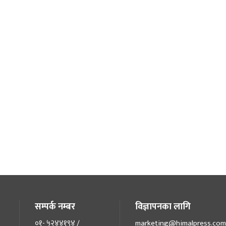
सम्पर्क नम्बर
विज्ञापनका लागि
०१- ५२४४१९४ /
marketing@himalpress.com