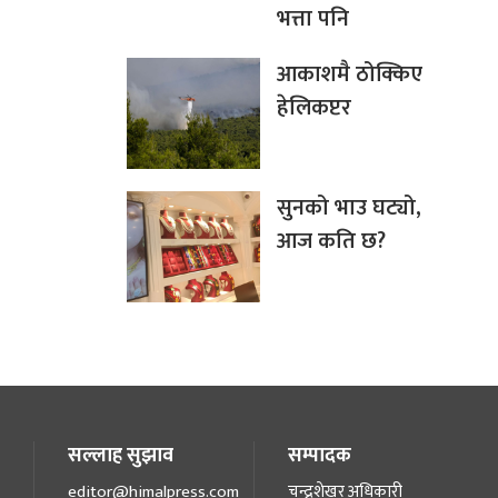
भत्ता पनि
आकाशमै ठोक्किए
हेलिकप्टर
सुनको भाउ घट्यो,
आज कति छ?
सल्लाह सुझाव
सम्पादक
editor@himalpress.com
चन्द्रशेखर अधिकारी