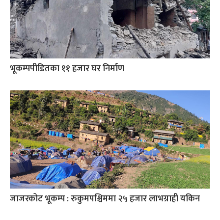
भूकम्पपीडितका ११ हजार घर निर्माण
जाजरकोट भूकम्प : रुकुमपश्चिममा २५ हजार लाभग्राही यकिन