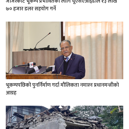
जाजरकोट भूकम्प प्रभावितका लागि यूएसएआईडीले १३ लाख
७० हजार डलर सहयोग गर्ने
भूकम्पपछिको पुनर्निर्माण गर्दा मौलिकता नमास्न प्रधानमन्त्रीको
आग्रह