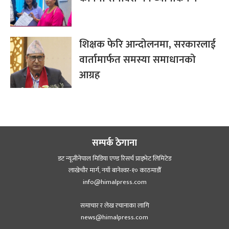
शिक्षक फेरि आन्दोलनमा, सरकारलाई
वार्तामार्फत समस्या समाधानको
आग्रह
सम्पर्क ठेगाना
डट न्यूजीनेपाल मिडिया एण्ड रिसर्च प्राइभेट लिमिटेड
लाखेचौर मार्ग, नयाँ बानेश्‍वर-१० काठमाडौँ
info@himalpress.com
समाचार र लेख रचानाका लागि
news@himalpress.com