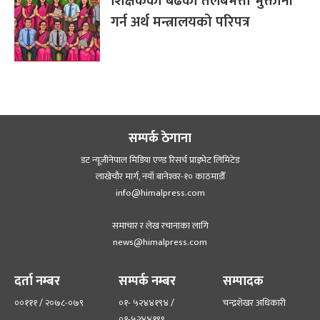
शिक्षकको बढेको तलबभत्ता भुक्तानी
गर्न अर्थ मन्त्रालयको परिपत्र
सम्पर्क ठेगाना
डट न्यूजीनेपाल मिडिया एण्ड रिसर्च प्राइभेट लिमिटेड
लाखेचौर मार्ग, नयाँ बानेश्‍वर-१० काठमाडौँ
info@himalpress.com
समाचार र लेख रचानाका लागि
news@himalpress.com
दर्ता नम्बर
सम्पर्क नम्बर
सम्पादक
००१११ / २०७८-०७९
०१- ५२४४१९४ /
चन्द्रशेखर अधिकारी
०१-५२४४१९९