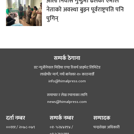
ओली निवास गुन्डुमा ढलेका एमाले
नेताको अवस्था बुझ्न पूर्वराष्ट्रपति पनि
पुगिन्
सम्पर्क ठेगाना
डट न्यूजीनेपाल मिडिया एण्ड रिसर्च प्राइभेट लिमिटेड
लाखेचौर मार्ग, नयाँ बानेश्‍वर-१० काठमाडौँ
info@himalpress.com
समाचार र लेख रचानाका लागि
news@himalpress.com
दर्ता नम्बर
सम्पर्क नम्बर
सम्पादक
००१११ / २०७८-०७९
०१- ५२४४१९४ /
चन्द्रशेखर अधिकारी