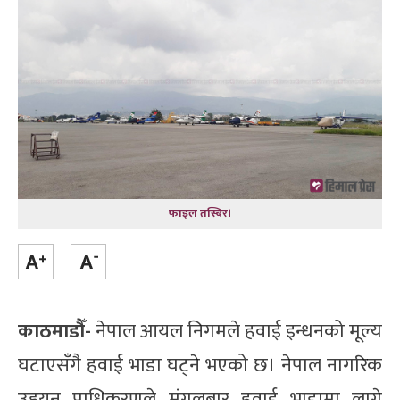
फाइल तस्बिर।
काठमाडौँ-
नेपाल आयल निगमले हवाई इन्धनको मूल्य
घटाएसँगै हवाई भाडा घट्ने भएको छ। नेपाल नागरिक
उड्डयन प्राधिकरणले म‌ंगलबार हवाई भाडामा लाग्ने