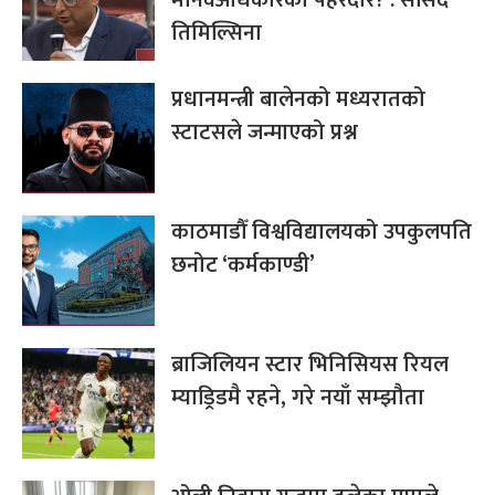
मानवअधिकारको पहरेदार? : सांसद
तिमिल्सिना
प्रधानमन्त्री बालेनको मध्यरातको
स्टाटसले जन्माएको प्रश्न
काठमाडौँ विश्वविद्यालयको उपकुलपति
छनोट ‘कर्मकाण्डी’
ब्राजिलियन स्टार भिनिसियस रियल
म्याड्रिडमै रहने, गरे नयाँ सम्झौता