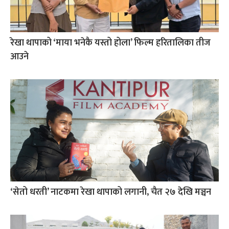
रेखा थापाको ‘माया भनेकै यस्तो होला’ फिल्म हरितालिका तीज
आउने
‘सेतो धरती’ नाटकमा रेखा थापाको लगानी, चैत २७ देखि मञ्चन