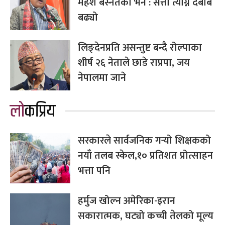
महेश बस्नेतको भने : सत्ता त्याग्न दबाब
बढ्यो
लिङ्देनप्रति असन्तुष्ट बन्दै रोल्पाका
शीर्ष २६ नेताले छाडे राप्रपा, जय
नेपालमा जाने
लोकप्रिय
सरकारले सार्वजनिक गर्‍यो शिक्षकको
नयाँ तलब स्केल,१० प्रतिशत प्रोत्साहन
भत्ता पनि
हर्मुज खोल्न अमेरिका-इरान
सकारात्मक, घट्यो कच्ची तेलको मूल्य