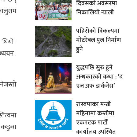
दिवसको अवसरमा
ालुराम
निकालियो र्‍याली
पहिरोको विकल्पमा
मोटरेबल पुल निर्माण
 थियो।
हुने
अध्ययन।
युद्धपछि सुरु हुने
अन्धकारको कथा : ‘द
नेजस्तो
एज अफ डार्कनेस’
रास्वपाका मन्त्री
महिनामा कम्तीमा
तित्वमा
एकपटक पार्टी
 कछुवा
कार्यालय उपस्थित