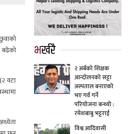
छुवाको
भर्खरै
ा बढेको
२ अर्बको शिक्षक
आन्दोलनको सट्टा
 (२ वटा
अस्पताल बनाएको
वस्थामा
भए गर्व गर्ने
परियोजना बन्थ्यो :
रमेशबाबु भट्टराई
ध्येता
विश्व आदिवासी
ामा छन्