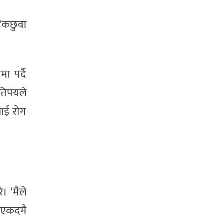
 ‘कछुवा
 पर्दै
तिपयले
लाई रोग
। ‘मैले
ि एकदमै