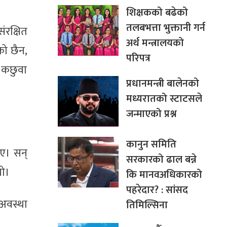
शिक्षकको बढेको
तलबभत्ता भुक्तानी गर्न
ंरक्षित
अर्थ मन्त्रालयको
को छैन,
परिपत्र
ा कछुवा
प्रधानमन्त्री बालेनको
मध्यरातको स्टाटसले
जन्माएको प्रश्न
कानुन समिति
ाए। सन्
सरकारको ढाल बन्ने
यो।
कि मानवअधिकारको
पहरेदार? : सांसद
 अवस्था
तिमिल्सिना