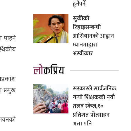
हुनैपर्ने
सुकीको
रिहाइसम्बन्धी
आसियानको आह्वान
ा पाइने
म्यानमाद्वारा
्थिकीय
अस्वीकार
लोकप्रिय
लप्रकाश
सरकारले सार्वजनिक
 प्रमुख
गर्‍यो शिक्षकको नयाँ
तलब स्केल,१०
प्रतिशत प्रोत्साहन
चितवनको
भत्ता पनि