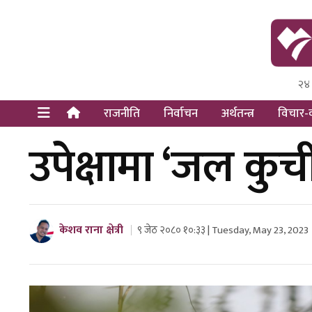
२४
Himal Pre
Dot Newsy
राजनीति
निर्वाचन
अर्थतन्त्र
विचार-व
उपेक्षामा ‘जल कुच
केशव राना क्षेत्री
९ जेठ २०८० १०:३३ | Tuesday, May 23, 2023