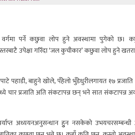
वर्गमा पर्ने कछुवा लोप हुने अवस्थामा पुगेको छ। क
तरबाटै उपेक्षा गरिँदा ‘जल कुचीकार’ कछुवा लोप हुने खतर
नपाटे पहाडी, बाहुने खोले, पँहेलो भुँडेधुरीलगायत १७ प्रजाति
्ये चार प्रजाति अति संकटापन्न छन् भने सात संकटापन्न अ
र्याप्त अध्ययनअनुसन्धान हुुन नसकेको उभयचरसम्बन्धी अ
प्रजातिका कछुवा छन् भन्ने छ। कहाँ कति छन्, कस्तो अवस्थ