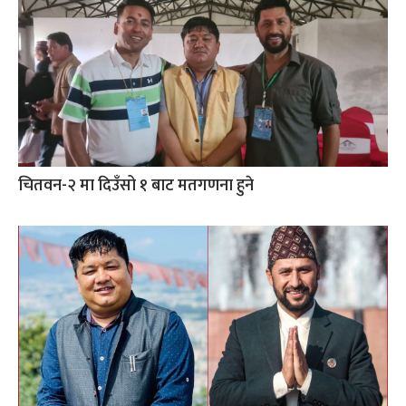
चितवन-२ मा दिउँसो १ बाट मतगणना हुने