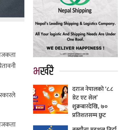
राजकता
ेतावनी
भर्खरै
दराज नेपालको ‘८.८
रकारले
ग्रेट एट सेल’
शुक्रबारदेखि, ७०
प्रतिशतसम्म छुट
राजकता
बक्यौता महशुल तिर्दा