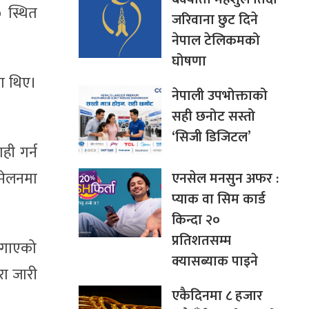
 स्थित
जरिवाना छुट दिने
नेपाल टेलिकमको
घोषणा
का थिए।
नेपाली उपभोक्ताको
सही छनोट सस्तो
‘सिजी डिजिटल’
ही गर्न
्मेलनमा
एनसेल मनसुन अफर :
प्याक वा सिम कार्ड
किन्दा २०
प्रतिशतसम्म
 लगाएको
क्यासब्याक पाइने
रा जारी
एकैदिनमा ८ हजार