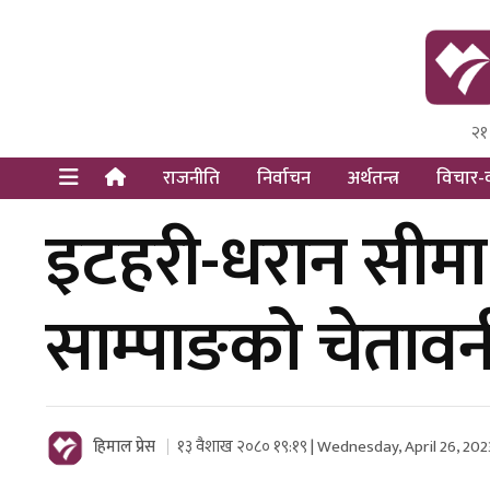
२१
Himal Pre
Dot Newsy
राजनीति
निर्वाचन
अर्थतन्त्र
विचार-व
इटहरी-धरान सीमा
साम्पाङको चेतावन
हिमाल प्रेस
१३ वैशाख २०८० १९:१९ | Wednesday, April 26, 202