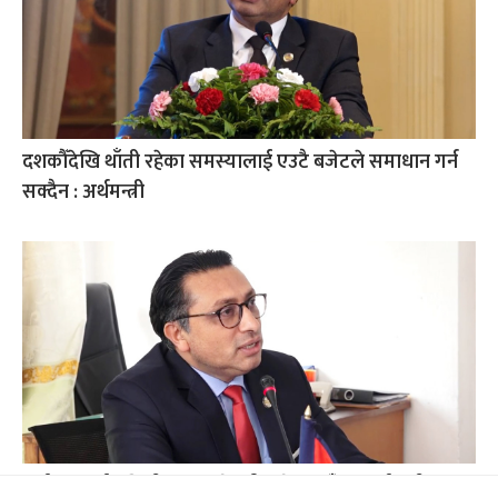
दशकौँदेखि थाँती रहेका समस्यालाई एउटै बजेटले समाधान गर्न
सक्दैन : अर्थमन्त्री
अर्थतन्त्रलाई गतिशील बनाउने गरी बजेट आउँछ : अर्थमन्त्री