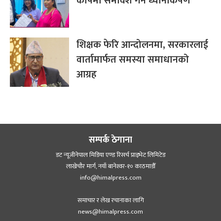
कोषमा समावेश गर्न ध्यानाकर्षण
शिक्षक फेरि आन्दोलनमा, सरकारलाई
वार्तामार्फत समस्या समाधानको
आग्रह
सम्पर्क ठेगाना
डट न्यूजीनेपाल मिडिया एण्ड रिसर्च प्राइभेट लिमिटेड
लाखेचौर मार्ग, नयाँ बानेश्‍वर-१० काठमाडौँ
info@himalpress.com
समाचार र लेख रचानाका लागि
news@himalpress.com