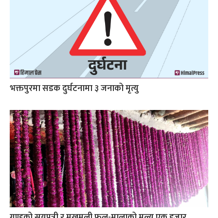
भक्तपुरमा सडक दुर्घटनामा ३ जनाको मृत्यु
गुण्डुको सयपत्री र मखमली फूल-मालाको मूल्य एक हजार