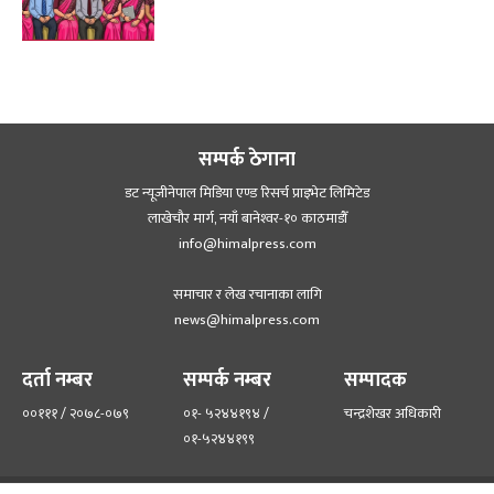
सम्पर्क ठेगाना
डट न्यूजीनेपाल मिडिया एण्ड रिसर्च प्राइभेट लिमिटेड
लाखेचौर मार्ग, नयाँ बानेश्‍वर-१० काठमाडौँ
info@himalpress.com
समाचार र लेख रचानाका लागि
news@himalpress.com
दर्ता नम्बर
सम्पर्क नम्बर
सम्पादक
००१११ / २०७८-०७९
०१- ५२४४१९४ /
चन्द्रशेखर अधिकारी
०१-५२४४१९९